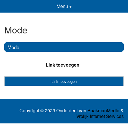
Menu +
Mode
Mode
Link toevoegen
Link toevoegen
Copyright © 2023 Onderdeel van
BaakmanMedia
&
Vrolijk Internet Services